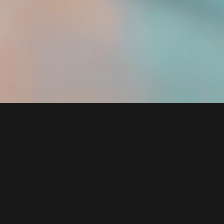
TENDÊNCIAS E TECNOLOGIAS
Tendências e Tecnologias
para a Indústria Moveleira
Explore as forças que estão transformando o setor de
móveis.